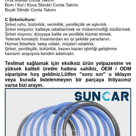
Orta Mafsal Conta Takımı
Bom / Kol / Kova Silindiri Conta Takımı
Bıçak Silindir Conta Takımı
C Şirketi
ulture:
Şirket ruhu: bütünlük, verimlilik, yenilikçilik ve aşkınlık.
Şirket misyonu: kaliteye odaklanmak ve mükemmelliği sürdürmek.
Şirket vizyonu: dünyaya kalite ve yenilikle hizmet etmek.
Yetenek konsepti: İnsanlardan en iyi şekilde yararlanın.
Hizmet felsefesi: talep odaklı, müşteri odaklılık.
Şirket, yenilikçilik, bütünlük, kazan-kazan işbirliği geliştirme
kavramı arayışına kendini adamıştır.
Teslimat sağlamak için eksiksiz ürün yelpazesine ve
yüksek kaliteli üretim hattına sahibiz, OEM / ODM
siparişine hoş geldiniz.Lütfen "soru sor" u tıklayın
veya burada listelenmeyen bir parçaya ihtiyacınız
varsa bizi arayın.