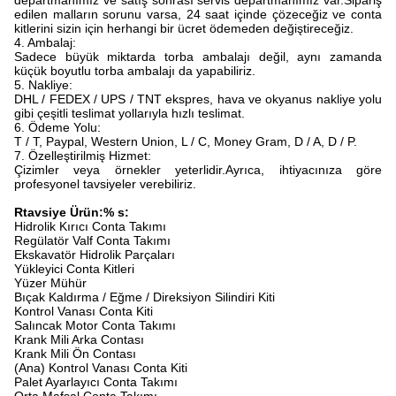
departmanımız ve satış sonrası servis departmanımız var.Sipariş
edilen malların sorunu varsa, 24 saat içinde çözeceğiz ve conta
kitlerini sizin için herhangi bir ücret ödemeden değiştireceğiz.
4. Ambalaj:
Sadece büyük miktarda torba ambalajı değil, aynı zamanda
küçük boyutlu torba ambalajı da yapabiliriz.
5. Nakliye:
DHL / FEDEX / UPS / TNT ekspres, hava ve okyanus nakliye yolu
gibi çeşitli teslimat yollarıyla hızlı teslimat.
6. Ödeme Yolu:
T / T, Paypal, Western Union, L / C, Money Gram, D / A, D / P.
7. Özelleştirilmiş Hizmet:
Çizimler veya örnekler yeterlidir.Ayrıca, ihtiyacınıza göre
profesyonel tavsiyeler verebiliriz.
R
tavsiye
Ürün:% s:
Hidrolik Kırıcı Conta Takımı
Regülatör Valf Conta Takımı
Ekskavatör Hidrolik Parçaları
Yükleyici Conta Kitleri
Yüzer Mühür
Bıçak Kaldırma / Eğme / Direksiyon Silindiri Kiti
Kontrol Vanası Conta Kiti
Salıncak Motor Conta Takımı
Krank Mili Arka Contası
Krank Mili Ön Contası
(Ana) Kontrol Vanası Conta Kiti
Palet Ayarlayıcı Conta Takımı