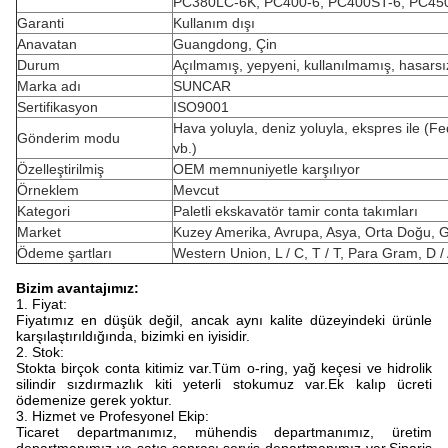
PC380LC-6K, PC400-6, PC400ST-6, PC45
Garanti
Kullanım dışı
Anavatan
Guangdong, Çin
Durum
Açılmamış, yepyeni, kullanılmamış, hasarsı
Marka adı
SUNCAR
Sertifikasyon
ISO9001
Hava yoluyla, deniz yoluyla, ekspres ile (
Gönderim modu
vb.)
Özelleştirilmiş
OEM memnuniyetle karşılıyor
Örneklem
Mevcut
Kategori
Paletli ekskavatör tamir conta takımları
Market
Kuzey Amerika, Avrupa, Asya, Orta Doğu, 
Ödeme şartları
Western Union, L / C, T / T, Para Gram, D / 
Bizim avantajımız:
1. Fiyat:
Fiyatımız en düşük değil, ancak aynı kalite düzeyindeki ürünle
karşılaştırıldığında, bizimki en iyisidir.
2. Stok:
Stokta birçok conta kitimiz var.Tüm o-ring, yağ keçesi ve hidrolik
silindir sızdırmazlık kiti yeterli stokumuz var.Ek kalıp ücreti
ödemenize gerek yoktur.
3. Hizmet ve Profesyonel Ekip:
Ticaret departmanımız, mühendis departmanımız, üretim