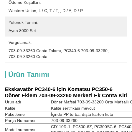
Ödeme Koşulları:
Western Union, L / C, T / T, , D / A, D / P
Yetenek Temini:
Ayda 8000 Set
Vurgulamak:
703-09-33260 Conta Takımı
, 
PC340-6 703-09-33260
, 
703-09-33260 Conta
Ürün Tanımı
Ekskavatör PC340-6 için Komatsu PC350-6
Döner Eklem 703-09-33260 Merkezi Ek Conta Kiti
Ürün adı
Döner Mafsal 703-09-33260 Orta Mafsallı C
Kalite
Kalite sertifikası mevcut
Paketleme
İçinde PP torba, dışta karton kutu
Parça Numarası
703-09-33260
CD110R-1, PC300-6Z, PC300SC-6, PC340-
Model numarası