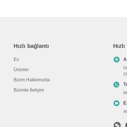
Hızlı bağlantı
Hızlı
Ev
A
Od
Ürünler
Zh
Bizim Hakkımızda
T
Bizimle İletişim
8
E
A