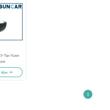
XY Tipi Yüzer
esi
ı Alın
1