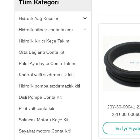
Tüm Kategori
Hidrolik Yağ Keçeleri
Hidrolik silindir conta takımı
Hidrolik Kırıcı Keçe Takımı
Orta Bağlantı Conta Kiti
Palet Ayarlayıcı Conta Takımı
Kontrol valfi sızdırmazlık kiti
Hidrolik pompa sızdırmazlık kiti
Dişli Pompa Conta Kiti
20Y-30-00041 2
Pilot valf conta kiti
22U-30-0006
Salıncak Motoru Keçe Kiti
Ekskavatör İçin
En İyi Fiyat
BP500-3 BR200
Seyahat motoru Conta Kiti
D31P-20 PC200