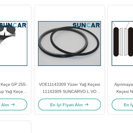
6 PC228UU-1
-6
 Keçe GP 255-
VOE11143309 Yüzer Yağ Keçesi
Aşınmaya 
up Yağ Keçesi
11143309 SUNCARVO.L.VO
Keçesi 
 Ekskavatöre
A35E A40E Model Ağır Ekipman
ı Alın
En İyi Fiyatı Alın
En İ
r
İçin Sızdırmazlık Halkası