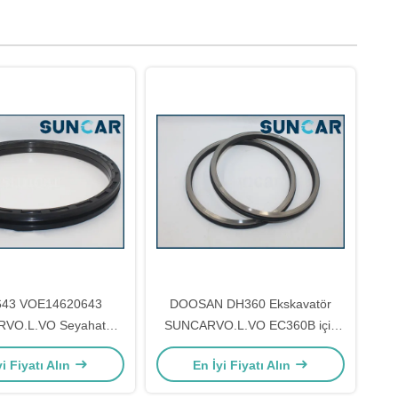
643 VOE14620643
DOOSAN DH360 Ekskavatör
VO.L.VO Seyahat
SUNCARVO.L.VO EC360B için
 EC700C EC750E için
Hidrolik Keçeler 2.180-00158
yi Fiyatı Alın
En İyi Fiyatı Alın
Yüzer Mühür
Yüzer Yağ Keçesi