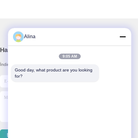
Alina
Haber Bültenimiz
9:05 AM
İndirimler ve daha fazlası için bültenimize abone olun.
Good day, what product are you looking 
for?
Bizimle İletişim