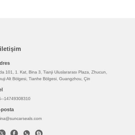
 iletişim
dres
a 101, 1. Kat, Bina 3, Tianji Uluslararası Plaza, Zhucun,
uji Alt Bölgesi, Tianhe Bölgesi, Guangzhou, Çin
el
6--14749308310
-posta
lina@suncarseals.com