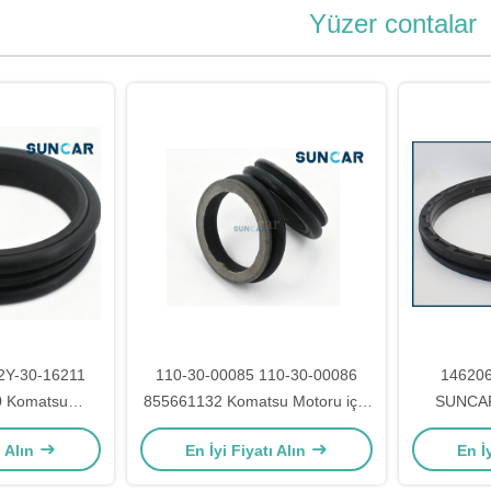
Yüzer contalar
2Y-30-16211
110-30-00085 110-30-00086
14620
0 Komatsu
855661132 Komatsu Motoru için
SUNCAR
 Yüzer Conta
yüzen mühür SAA4D95LE-3
Şanzıman
ı Alın
En İyi Fiyatı Alın
En İ
T-1 D155A-3
4D94E-1 Kazı makinesi PC120-
-3 PC200-5
6H PC130-6 PC130-8 PC200-6