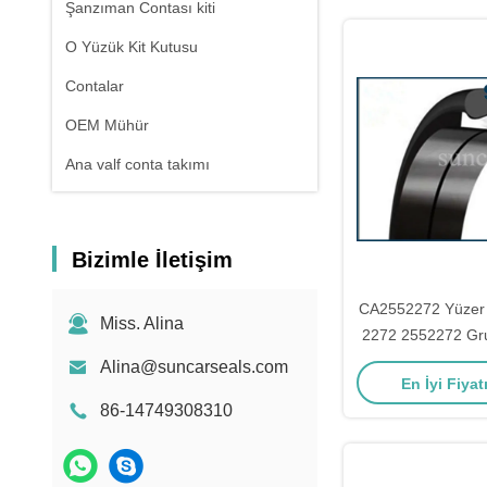
Şanzıman Contası kiti
PC200-6 PC220-
PC450
O Yüzük Kit Kutusu
Contalar
OEM Mühür
Ana valf conta takımı
Bizimle İletişim
CA2552272 Yüzer
Miss. Alina
2272 2552272 Gr
C.A.T 328D LCR
Alina@suncarseals.com
En İyi Fiyat
Uya
86-14749308310