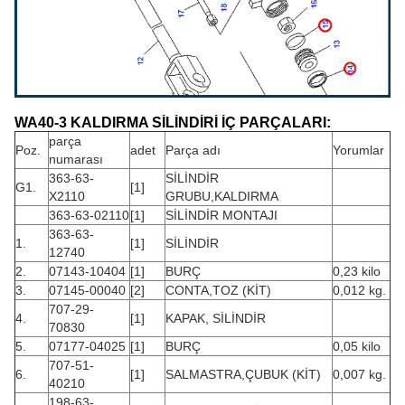
WA40-3 KALDIRMA SİLİNDİRİ İÇ PARÇALARI:
parça
Poz.
adet
Parça adı
Yorumlar
numarası
363-63-
SİLİNDİR
G1.
[1]
X2110
GRUBU,KALDIRMA
363-63-02110
[1]
SİLİNDİR MONTAJI
363-63-
1.
[1]
SİLİNDİR
12740
2.
07143-10404
[1]
BURÇ
0,23 kilo
3.
07145-00040
[2]
CONTA,TOZ (KİT)
0,012 kg.
707-29-
4.
[1]
KAPAK, SİLİNDİR
70830
5.
07177-04025
[1]
BURÇ
0,05 kilo
707-51-
6.
[1]
SALMASTRA,ÇUBUK (KİT)
0,007 kg.
40210
198-63-