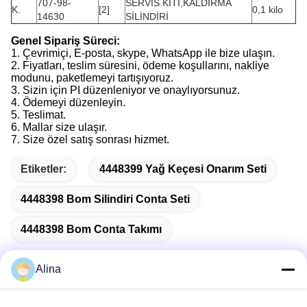
707-98-
SERVİS KİTİ,KALDIRMA
K.
[2]
0,1 kilo
14630
SİLİNDİRİ
Genel Sipariş Süreci:
1. Çevrimiçi, E-posta, skype, WhatsApp ile bize ulaşın.
2. Fiyatları, teslim süresini, ödeme koşullarını, nakliye
modunu, paketlemeyi tartışıyoruz.
3. Sizin için PI düzenleniyor ve onaylıyorsunuz.
4. Ödemeyi düzenleyin.
5. Teslimat.
6. Mallar size ulaşır.
7. Size özel satış sonrası hizmet.
Etiketler:
4448399 Yağ Keçesi Onarım Seti
4448398 Bom Silindiri Conta Seti
4448398 Bom Conta Takımı
Alina