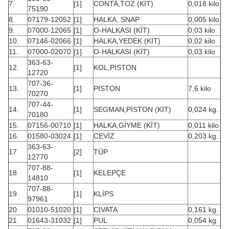
7.
[1]
CONTA,TOZ (KİT)
0,018 kilo
75190
8.
07179-12052
[1]
HALKA, SNAP
0,005 kilo
9.
07000-12065
[1]
O-HALKASI (KİT)
0,03 kilo
10.
07146-02066
[1]
HALKA,YEDEK (KIT)
0,02 kilo
11.
07000-02070
[1]
O-HALKASI (KİT)
0,03 kilo
363-63-
12.
[1]
KOL,PİSTON
12720
707-36-
13.
[1]
PİSTON
7,6 kilo
70270
707-44-
14.
[1]
SEGMAN,PİSTON (KİT)
0,024 kg.
70180
15.
07156-00710
[1]
HALKA,GİYME (KİT)
0,011 kilo
16.
01580-03024
[1]
CEVİZ
0,203 kg.
363-63-
17
[2]
TÜP
12770
707-88-
18
[1]
KELEPÇE
14810
707-88-
19
[1]
KLİPS
97961
20
01010-51020
[1]
CIVATA
0,161 kg.
21
01643-31032
[1]
PUL
0,054 kg.