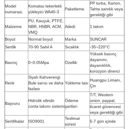
PP torba, Karton,
Model
Komatsu tekerlekli
Paketleme
Tahta sandık veya
numarası.
yükleyici WA40-3
gerektiği gibi
PU, Kauçuk, PTFE,
Malzeme
NBR, HNBR, ACM,
Adedi
1 takım
VMQ
Boyut
Normal boyut
Marka
SUNCAR
Sertlik
70-90 Sahil A
Sıcaklık
-35~220°C
Yüksek basınç
dayanımı,
Basınç
0~0.05Mpa
Özellik
dayanıklılık,
korozyon direnci
Siyah Kahverengi
Huangpu Limanı,
Renk
Bule sarısı ve daha
Yükleme tası
Çin
fazlası
T/T, Western
Hidrolik silindir
Ödeme
union, paypal,
Başvuru
conta takımı sistemi
şartları
ticaret güvencesi
veya gerektiği gibi
Teslimat
Sertifikalar
ISO9001
5-7 gün içinde
süresi