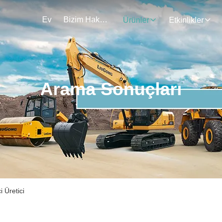
Ev
Bizim Hakkımızda
Ürünler
Etkinlikler
Arama Sonuçları
 Üretici