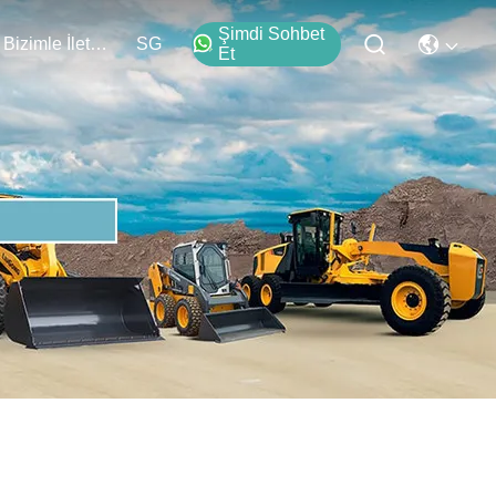
Şimdi Sohbet
Bizimle İletişim
SG
Et