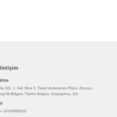
 iletişim
dres
a 101, 1. Kat, Bina 3, Tianji Uluslararası Plaza, Zhucun,
uji Alt Bölgesi, Tianhe Bölgesi, Guangzhou, Çin
el
6--14749308310