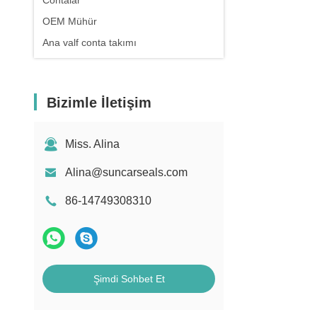
Contalar
OEM Mühür
Ana valf conta takımı
Bizimle İletişim
Miss. Alina
Alina@suncarseals.com
86-14749308310
Şimdi Sohbet Et