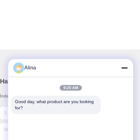
Alina
Haber Bültenimiz
9:25 AM
İndirimler ve daha fazlası için bültenimize abone olun.
Good day, what product are you looking 
for?