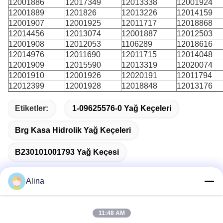
12001886
12017349
12013338
12001924
12001889
1201826
12013226
12014159
12001907
12001925
12011717
12018868
12014456
12013074
12001887
12012503
12001908
12012053
1106289
12018616
12014976
12011690
12011715
12014048
12001909
12015590
12013319
12020074
12001910
12001926
12020191
12011794
12012399
12001928
12018848
12013176
Etiketler:
1-09625576-0 Yağ Keçeleri
Brg Kasa Hidrolik Yağ Keçeleri
B230101001793 Yağ Keçesi
Alina
Hızlı iletişim
11:48 AM