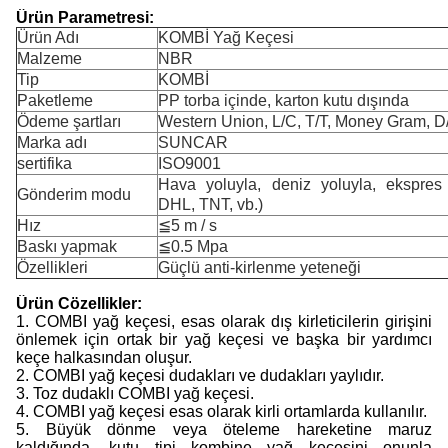
Ürün Parametresi:
Ürün Adı
KOMBİ Yağ Keçesi
Malzeme
NBR
Tip
KOMBİ
Paketleme
PP torba içinde, karton kutu dışında
Ödeme şartları
Western Union, L/C, T/T, Money Gram, D
Marka adı
SUNCAR
sertifika
ISO9001
Hava yoluyla, deniz yoluyla, ekspre
Gönderim modu
DHL, TNT, vb.)
Hız
≦5 m / s
Baskı yapmak
≦0.5 Mpa
Özellikleri
Güçlü anti-kirlenme yeteneği
Ürün
C
özellikler:
1. COMBI yağ keçesi, esas olarak dış kirleticilerin girişini
önlemek için ortak bir yağ keçesi ve başka bir yardımcı
keçe halkasından oluşur.
2. COMBI yağ keçesi dudakları ve dudakları yaylıdır.
3. Toz dudaklı COMBI yağ keçesi.
4. COMBI yağ keçesi esas olarak kirli ortamlarda kullanılır.
5. Büyük dönme veya öteleme hareketine maruz
kaldığında, kutu tipi kombine yağ keçesini onunla