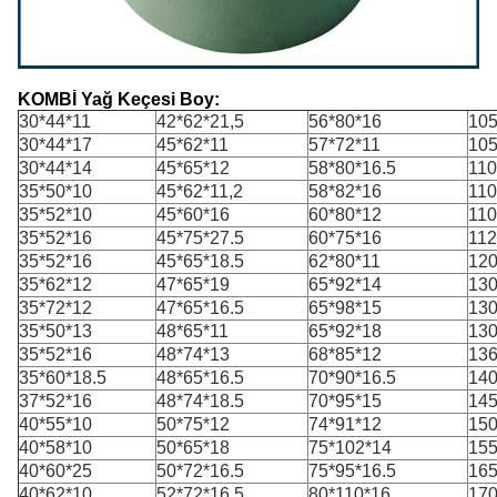
KOMBİ Yağ Keçesi
Boy:
30*44*11
42*62*21,5
56*80*16
105
30*44*17
45*62*11
57*72*11
105
30*44*14
45*65*12
58*80*16.5
110
35*50*10
45*62*11,2
58*82*16
110
35*52*10
45*60*16
60*80*12
110
35*52*16
45*75*27.5
60*75*16
112
35*52*16
45*65*18.5
62*80*11
120
35*62*12
47*65*19
65*92*14
130
35*72*12
47*65*16.5
65*98*15
130
35*50*13
48*65*11
65*92*18
130
35*52*16
48*74*13
68*85*12
136
35*60*18.5
48*65*16.5
70*90*16.5
140
37*52*16
48*74*18.5
70*95*15
145
40*55*10
50*75*12
74*91*12
150
40*58*10
50*65*18
75*102*14
155
40*60*25
50*72*16.5
75*95*16.5
165
40*62*10
52*72*16.5
80*110*16
170